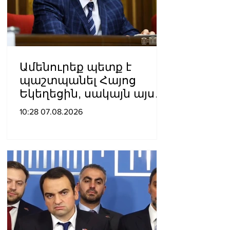
Ամենուրեք պետք է
պաշտպանել Հայոց
Եկեղեցին, սակայն այս
ամենին վերջ տալու,
10:28 07.08.2026
հանդարտվելու և
խաղաղվելու
ճանապարհն
իշխանափոխությունն է.
Տիգրան Աբրահամյան