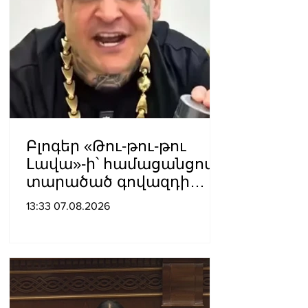
գործողությունների նոր
խայտառակ հանգրվանն
է. Լուսավոր Հայաստան
Բլոգեր «Թու-թու-թու
Լավա»-ի՝ համացանցով
տարածած գովազդի
կեղծ լինելու մասին
13:33 07.08.2026
ոստիկանությունը
բազմաթիվ ահազանգեր
է ստացել. նյութերը
փոխանցվել են
քննչական բաժին