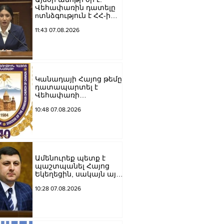
Վեհափառին դատելը
nտնձգություն է ՀՀ-ի
Սահանադրության
11:43 07.08.2026
նկատմամբ.
Մարիաննա
Ղահրամանյան
Կանադայի Հայոց թեմը
դատապարտել է
Վեհափառի
նկատմամբ քրեական
10:48 07.08.2026
հետապնդումը
Ամենուրեք պետք է
պաշտպանել Հայոց
Եկեղեցին, սակայն այս
ամենին վերջ տալու,
10:28 07.08.2026
հանդարտվելու և
խաղաղվելու
ճանապարհն
իշխանափոխությունն
է. Տիգրան