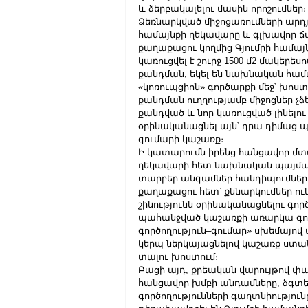
և ձերբակալելու մասին որոշումներ։
Ձեռնարկված միջոցառումների արդյո
համայնքի ղեկավարը և գլխավոր ճ
քաղաքացու կողմից Գյումրի համայն
կառուցվել է շուրջ 1500 մ2 մակերես
քանդման, եկել են նախնական համ
«կոռուպցիոն» գործարքի մեջ՝ խոս
քանդման ուղղությամբ միջոցներ չձե
քանդված և նոր կառուցված լինել
օրինականացնել այն՝ դրա դիմաց պա
գումարի կաշառք։
Ի կատարումն իրենց հանցավոր մ
ղեկավարի հետ նախնական պայման
տարբեր անգամներ հանդիպումներ է
քաղաքացու հետ՝ քննարկումներ ու
շինությունն օրինականացնելու գո
պահանջված կաշառքի առարկա գում
գործողություն–գումար» սխեմայով
կերպ ներկայացնելով կաշառք ստա
տալու խոստում։  
Բացի այդ, քրեական վարույթով փա
հանցավոր խմբի անդամները, ձգտել
գործողությունների գաղտնիությո