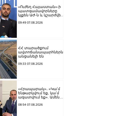
Աբրահամյան
«Ուժեղ Հայաստան»-ի
պատգամավորները
կլքեն ԱԺ-ն և կշարժվեն
դեպի Էջմիածին
09:49 07.08.2026
ՀՀ տարածքում
ավտոճանապարհներն
անցանելի են
09:33 07.08.2026
«Հրապարակ»․ «Կա՛մ
ենթարկվում եք, կա՛մ
ազատվում եք». Ամեն
մեկն իր համակարգում
08:54 07.08.2026
«ցար ի բոգ է» իրեն
զգում