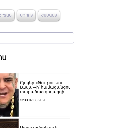
ՇՐՋԱՆ
ՍՊՈՐՏ
ԺԱՄԱՆՑ
ՈՍ
Բլոգեր «Թու-թու-թու
Լավա»-ի՝ համացանցով
տարածած գովազդի
կեղծ լինելու մասին
13:33 07.08.2026
ոստիկանությունը
բազմաթիվ
ահազանգեր է ստացել.
նյութերը փոխանցվել
են քննչական բաժին
Այսօր ամոթի օր է.