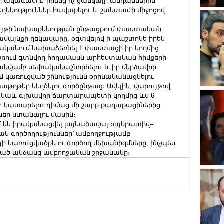
 ավագանու՝ իրենց ոչ ցանկալի անդամներին՝ 
ղեկություններ հավաքելու և շանտաժի միջոցով 
ույթի նախաքննության ընթացքում փաստական 
համայնքի ղեկավարը, օգտվելով ի պաշտոնե իրեն 
նականում նախաձեռնել է փաստացի իր կողմից 
շռում գտնվող հողամասն արհեստական հիմքերի 
անվամբ սեփականաշնորհելու և իր մերձավոր 
առուցված շինությունն օրինականացնելու 
եր կեղծելու գործընթաց։ Ավելին, վարույթով 
 նաև գլխավոր ճարտարապետի կողմից ևս 6 
ր կատարելու դիմաց մի շարք քաղաքացիներից 
եր ստանալու մասին։
մ են իրականացվել լայնածավալ օպերատիվ–
գործողություններ՝ ամբողջությամբ 
ի կառուցվածքն ու գործող մեխանիզմները, ինչպես 
ված անձանց ամբողջական շրջանակը։