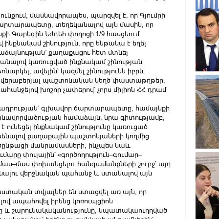
 
ւնքում, մասնավորապես, պարզվել է, որ Գյումրի 
արտարապետը, տեղեկանալով այն մասին, որ 
քի Գարեգին Նժդեհ փողոցի 1/9 հասցեում 
ով ինքնակամ շինություն, որը ենթակա է եղել 
աձայնության՝ քաղաքացու հետ մտնել 
տանալով կառուցված ինքնակամ շինության 
ռնարկել, ավելին՝ կազմել շինությունն իբրև 
ու վերաբերյալ պաշտոնական կեղծ փաստաթղթեր, 
հանջելով խոշոր չափերով՝ չորս միլիոն ՀՀ դրամ 
տադրության՝ գլխավոր ճարտարապետը, համայնքի 
ավորվածության համաձայն, նրա գիտությամբ, 
 ունեցել ինքնակամ շինությունը կառուցած 
նենալով քաղաքային պաշտոնյաների կողմից 
րծընթացի մանրամասների, ինչպես նաև 
արը փուլային՝ «գործողություն–գումար–
 մաս–մաս փոխանցելու հանգամանքների շուրջ՝ այդ 
նալու վերջնական պահանջ և ստանալով այն 
ստական տվյալներ են ստացվել առ այն, որ 
ով ապահովել իրենց կոռուպցիոն 
ւնը և շարունակականությունը, նպատակաուղղված 