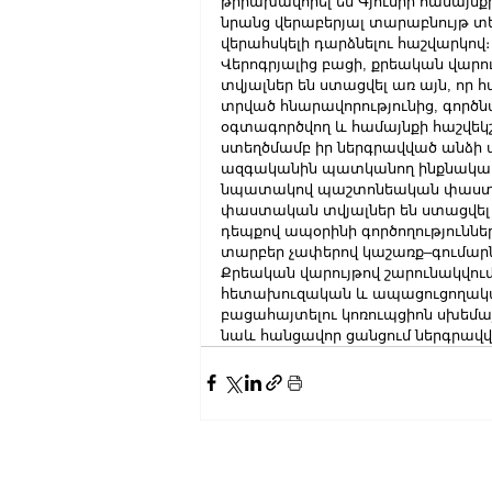
թիրախավորել են Գյումրի համայնքի
նրանց վերաբերյալ տարաբնույթ տե
վերահսկելի դարձնելու հաշվարկով։
Վերոգրյալից բացի, քրեական վար
տվյալներ են ստացվել առ այն, որ 
տրված հնարավորությունից, գործ
օգտագործվող և համայնքի հաշվեկ
ստեղծմամբ իր ներգրավված անձի 
ազգականին պատկանող ինքնակամ կ
նպատակով պաշտոնեական փաստաթղթ
փաստական տվյալներ են ստացվել
դեպքով ապօրինի գործողություննե
տարբեր չափերով կաշառք–գումարն
Քրեական վարույթով շարունակվու
հետախուզական և ապացուցողական 
բացահայտելու կոռուպցիոն սխեմայ
նաև հանցավոր ցանցում ներգրավ