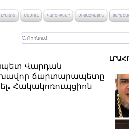
ԼՐԱՀՈՍ
ՄԱՄՈՒԼ
ԿԱՐԾԻՔՆԵՐ
ՄԻՋԱԶԳԱՅԻՆ
ՏԱՐԱԾԱ
ԼՐԱՀ
քապետ Վարդան
 գլխավոր ճարտարապետը
ել. Հակակոռուպցիոն