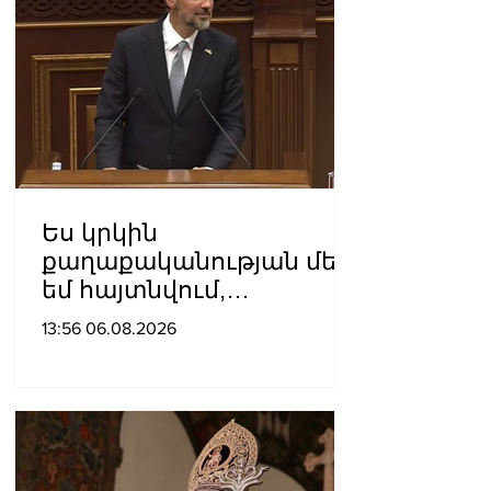
Ես կրկին
քաղաքականության մեջ
եմ հայտնվում,
որովհետև
13:56 06.08.2026
«Քաղաքացիական
պայմանագիր»-ը դեռևս
իշխանություն է. Արամ
Վարդևանյան