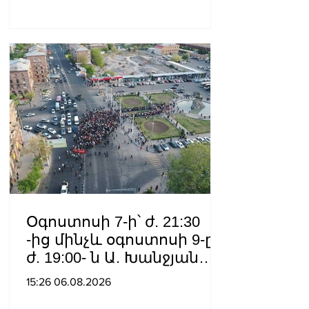
կառավարման
համակարգ է փոխանցել
Ադրբեջանին
Օգոստոսի 7-ի՝ ժ. 21:30
-ից մինչև օգոստոսի 9-ը՝
ժ. 19:00- ն Ա. Խանջյան
փողոցի
15:26 06.08.2026
Մանկավարժական