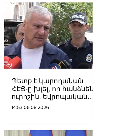
առնվազն, ոչ բավարար
լինելը, ամրապնդում են
խորքային
մտահոգությունները
պետականության,
ազգային արժեքների և
արդարու
Պետք է կարողանան
ՀԷՑ-ը խլել, որ հանձնեն
ուրիշին. եվրոպական
դատարաններում քայլ-
14:53 06.08.2026
քայլ գնում ենք առաջ.
Կարապետյան