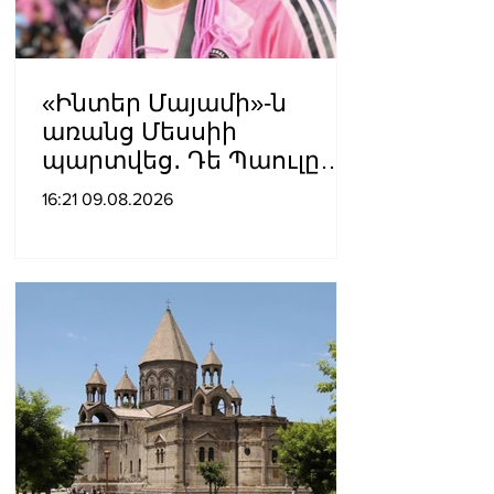
«Ինտեր Մայամի»-ն
առանց Մեսսիի
պարտվեց․ Դե Պաուլը
գոլը նվիրեց
16:21 09.08.2026
արգենտինացուն