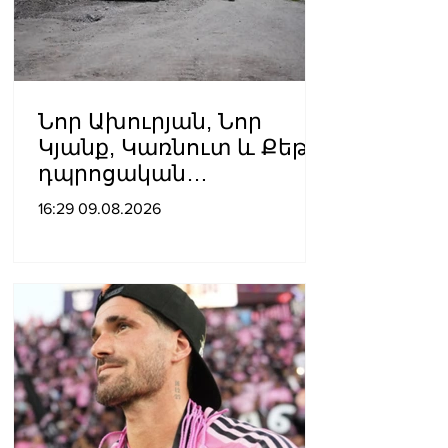
Նոր Ախուրյան, Նոր
Կյանք, Կառնուտ և Քեթի․
դպրոցական
ճանապարհների համար՝
16:29 09.08.2026
314 մլն դրամ