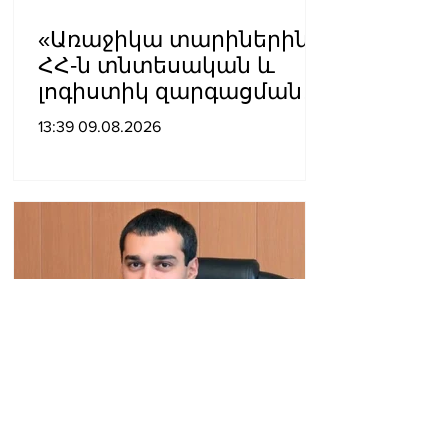
«Առաջիկա տարիներին
ՀՀ-ն տնտեսական և
լոգիստիկ զարգացման
տեսանկյունից պետք է
13:39 09.08.2026
կարողանա լուծել երկու
մակարդակի խնդիր».
Արա Պողոսյան