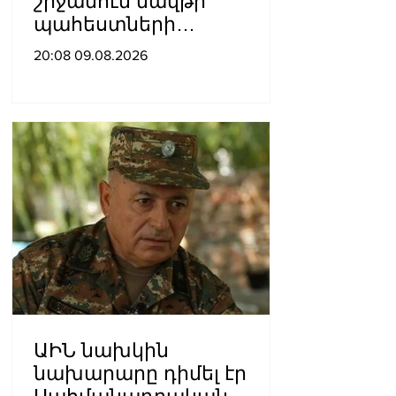
շրջանում նավթի
պահեստների
տարածքում խոշոր
20:08 09.08.2026
հրդեհ է բռնկվել
ԱԻՆ նախկին
նախարարը դիմել էր