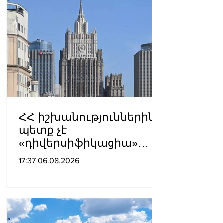
ՀՀ իշխանություններին
պետք չէ
«դիվերսիֆիկացիա»
բառի ետևում թաքցնել
17:37 06.08.2026
շրջադարձը դեպի ՌԴ-ին
թշնամաբար
տրամադրված ԵՄ․ ՌԴ
ԱԳՆ