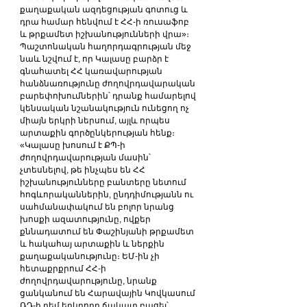
քաղաքական ազդեցության գոտուց և 
դրա համար հենվում է ՀՀ-ի ռուսաֆոբ 
և թրքամետ իշխանությունների վրա»։
Պաշտոնական հաղորդագրության մեջ 
նաև նշվում է, որ Կալասը բարձր է 
գնահատել ՀՀ կառավարության 
հանձնառությունը ժողովրդավարական 
բարեփոխումներին՝ դրանք համարելով 
կենսական նշանակություն ունեցող ոչ 
միայն երկրի ներսում, այլև որպես 
արտաքին գործընկերության հենք։
«Կալասը խոսում է ՔՊ-ի 
ժողովրդավարության մասին՝ 
չտեսնելով, թե ինչպես են ՀՀ 
իշխանությունները բանտերը նետում 
հոգևորականներին, ընդդիմությանն ու 
սահմանափակում են բոլոր նրանց 
խոսքի ազատությունը, ովքեր 
քննադատում են Փաշինյանի թրքամետ 
և հակահայ արտաքին և ներքին 
քաղաքականությունը։ ԵՄ-ին չի 
հետաքրքրում ՀՀ-ի 
ժողովրդավարությունը, նրանք 
ցանկանում են Հարավային Կովկասում 
ՌԴ-ի դեմ երկրորդ ճակատ բացել՝ 