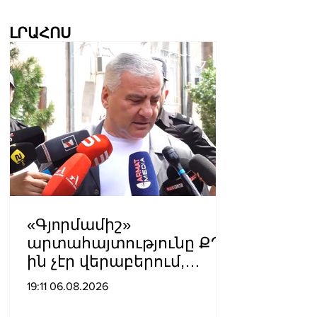
ԼՐԱՀՈՍ
«Գյnրմամիշ»
արտահայտությունը ՔՊ-
ին չէր վերաբերում,
ինձնից բիզնես
19:11 06.08.2026
խլnղներին էր
վերաբերում․ Սամվել