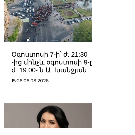
Օգոստոսի 7-ի՝ ժ. 21:30
-ից մինչև օգոստոսի 9-ը՝
ժ. 19:00- ն Ա. Խանջյան
փողոցի
15:26 06.08.2026
Մանկավարժական
համալսարանին հարող
ուղետարը մինչև Տ. Մեծի
պողոտա խաչմերուկը
երթևեկության համար
փակ է լինելու