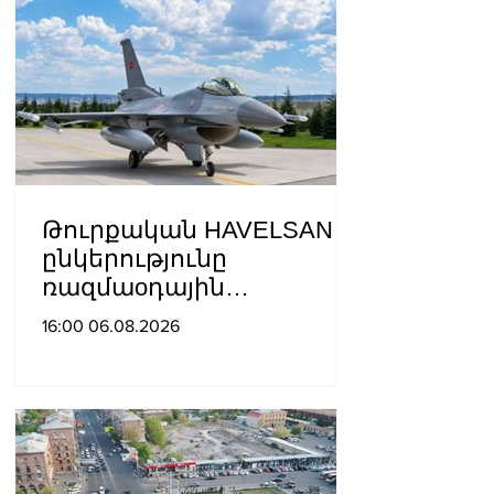
Թուրքական HAVELSAN
ընկերությունը
ռազմաoդային
գործողությունների
16:00 06.08.2026
կառավարման
համակարգ է փոխանցել
Ադրբեջանին