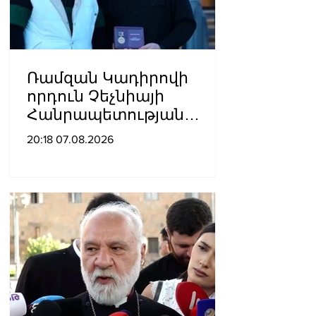
Ռամզան Կադիրովի
որդուն Չեչնիայի
Հանրապետության
հերոսի կոչում են
20:18 07.08.2026
շնորհել