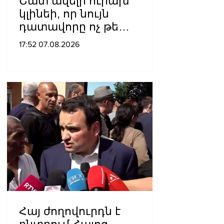
Շատ ավելի ուրախ
կլինեի, որ նույն
դատավորը ոչ թե
բացարկ հայտներ, այլ
17:52 07.08.2026
կարճեր քրեական գործը.
Լևոն Քոչարյան
Հայ ժողովուրդն է