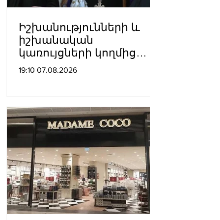
Իշխանությունների և
իշխանական
կառույցների կողմից
քայլեր են ձեռնարկվում
19:10 07.08.2026
եկեղեցու
հեղինակությունը
վնասելու,
ինքնավարությունը
սահմանափակելու, և
եկեղեցին իրենց կամքին
հպատակեցնելու
համար․ Վեհափառ
Հայրապետ