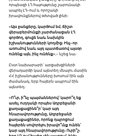
որպեսզի ԼՂ հայությունը շարունակի 
ապրել ԼՂ–ում և որոշակի 
իրավունքներով օժտված լինի։
«
Այս ջանքերը, կարծում եմ, ճիշտ 
վերաբերմունքի չարժանացան ԼՂ 
գործող, գուցե նաև նախկին 
իշխանությունների կողմից։ Ինչ–որ 
առումով նաև այդ պատճառով այսօր 
ունենք այն, ինչ ունենք
»,– նշեց նա։
Ըստ նախարարի` արցախցիների 
վերադարձի կամ այնտեղ մնալու մասին 
ՀՀ իշխանությունները խոսում էին այն 
ժամանակ, երբ հայերն ապրում էին 
այնտեղ։
«
Ո՞ւր, ի՞նչ պայմաններով՝ կարո՞ղ եք 
ասել. ուղղակի որպես Ադրբեջանի 
քաղաքացինե՞ր՝ կար այդ 
հնարավորությունը, Ադրբեջանի 
քաղաքացիներ, որոնք դպրոցում 
հայերեն սովորելու իրավո՞ւնք ունեն՝ 
կար այդ հնարավորությունը։ Ուրի՞շ։ 