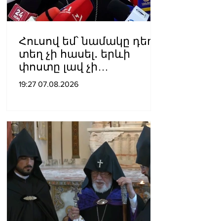
Հուսով եմ՝ նամակը դեռ
տեղ չի հասել․ երևի
փոստը լավ չի
աշխատում․ Նաթան
19:27 07.08.2026
արքեպիսկոպոս
Հովհաննիսյանը՝ Պոլսո
պատրիարքի լռության
մասին