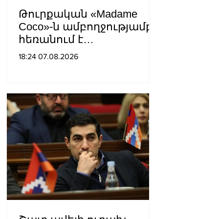
Թուրքական «Madame
Coco»-ն ամբողջությամբ
հեռանում է
Ռուսաստանից․ կփակվի
18:24 07.08.2026
29 խանութ