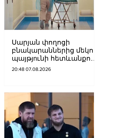
Սարյան փողոցի
բնակարաններից մեկում
պայթյnւնի հետևանքով
55-ամյա տղամարդը
20:48 07.08.2026
այրվшծքներով
տեղափոխվել է
հիվանդանոց