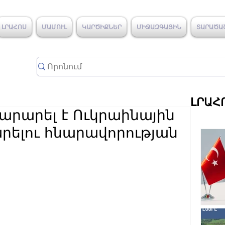
ԼՐԱՀՈՍ
ՄԱՄՈՒԼ
ԿԱՐԾԻՔՆԵՐ
ՄԻՋԱԶԳԱՅԻՆ
ՏԱՐԱԾԱ
ԼՐԱՀ
արարել է Ուկրաինային
ելու հնարավորության