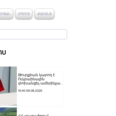
ՇՐՋԱՆ
ՍՊՈՐՏ
ԺԱՄԱՆՑ
ՈՍ
Թուրքիան կարող է
Ուկրաինային
փոխանցել ամերիկյան
բալիստիկ հրթիռներ․
10:40 09.08.2026
հայտնի են քանակները
ՀՀ տարածքում