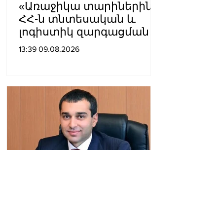
«Առաջիկա տարիներին
ՀՀ-ն տնտեսական և
լոգիստիկ զարգացման
տեսանկյունից պետք է
13:39 09.08.2026
կարողանա լուծել երկու
մակարդակի խնդիր».
Արա Պողոսյան
Արգամ Աբրահամյանը 2