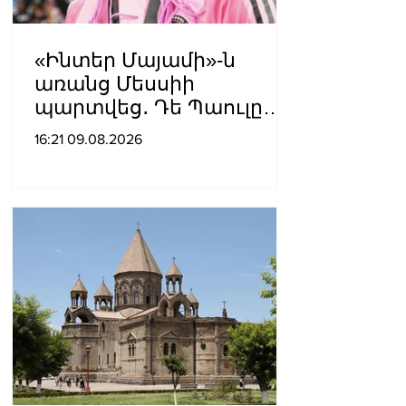
«Ինտեր Մայամի»-ն
առանց Մեսսիի
պարտվեց․ Դե Պաուլը
գոլը նվիրեց
16:21 09.08.2026
արգենտինացուն