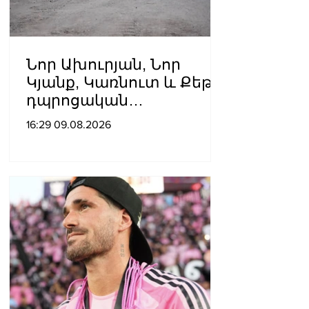
Նոր Ախուրյան, Նոր
Կյանք, Կառնուտ և Քեթի․
դպրոցական
ճանապարհների համար՝
16:29 09.08.2026
314 մլն դրամ