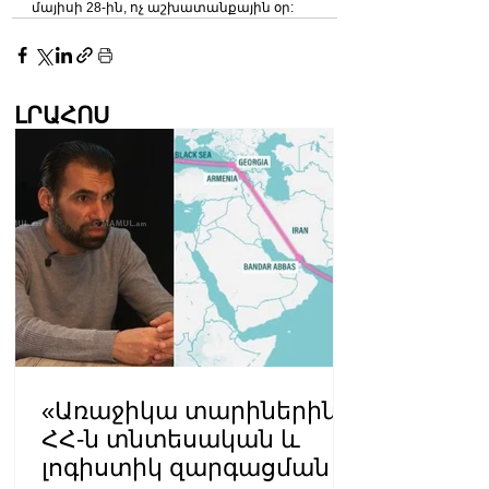
մայիսի 28-ին, ոչ աշխատանքային օր:
ԼՐԱՀՈՍ
«Առաջիկա տարիներին
ՀՀ-ն տնտեսական և
լոգիստիկ զարգացման