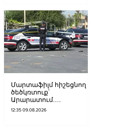
Մարտաֆիլմ հիշեցնող
ծեծկռտուք՝
Արարատում.
Դաշտավանում կան 10-
12:35 09.08.2026
ից ավելի վիրավորներ.
հնչել են կրակոցներ