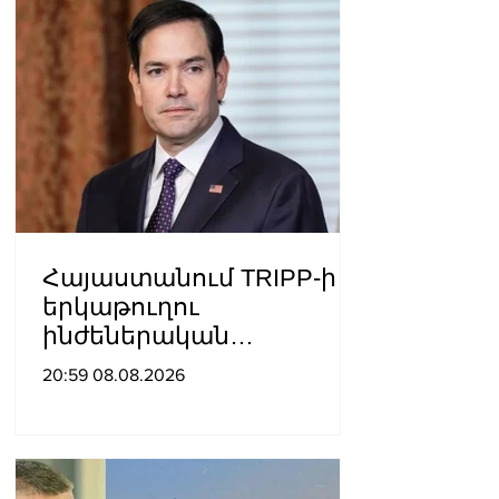
Հայաստանում TRIPP-ի
երկաթուղու
ինժեներական
ուսումնասիրություններ
20:59 08.08.2026
ն արդեն սկսվել են.
Ռուբիո