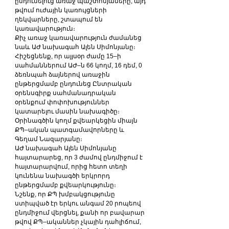
ընդունելուց առաջ պաշտոնյաները, այդ 
թվում ուժային կառույցների 
ղեկվարները, շտապում են 
կառավարություն։
Քիչ առաջ կառավարություն ժամանեց 
նաև ԱԺ նախագահ Ալեն Սիմոնյանը։
Հիշեցնենք, որ այյսօր ժամը 15–ի 
սահմաններում ԱԺ–ն 66 կողմ, 16 դեմ, 0 
ձեռնպահ ձայներով առաջին 
ընթերցմամբ ընդունեց Ընտրական 
օրենսգիրք սահմանադրական 
օրենքում փոփոխություններ 
կատարելու մասին նախագիծը։ 
Օրինագծին կողմ քվեարկեցին միայն 
ՔՊ–ական պատգամավորները և 
Գեղամ Նազարյանը։
ԱԺ նախագահ Ալեն Սիմոնյանը 
հայտարարեց, որ 3 ժամով ընդմիջում է 
հայտարարվում, որից հետո տեղի 
կունենա նախագծի երկրորդ 
ընթերցմամբ քվեարկությունը։
Նշենք, որ ՔՊ խմբակցությունը 
ստիպված էր երկու անգամ 20 րոպեով 
ընդմիջում վերցնել, քանի որ բավարար 
թվով ՔՊ–ականներ չկային դահլիճում, 