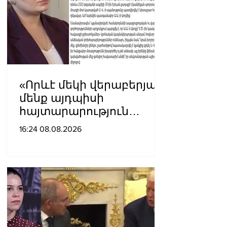
«Որևէ մեկի վերաբերյալ
մենք այդպիսի
հայտարարություն
չպետք է ունենանք»․
16:24 08.08.2026
Քրիստինե Վարդանյան