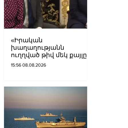
«Իրական
խաղաղությանն
ուղղված թիվ մեկ քայլը
պետք է լիներ մեր բոլոր
15:56 08.08.2026
գերիների ազատ
արձակումը»․ Տաթևիկ
Հայրապետյան