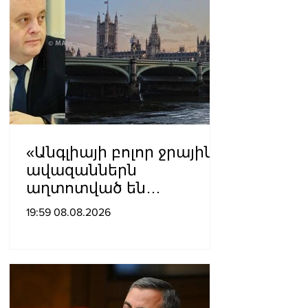
«Անգլիայի բոլոր ջրային
ավազաններն
աղտոտված են
թունավոր քիմիական
19:59 08.08.2026
նյութերով»․ Լևոն
Ազիզյան