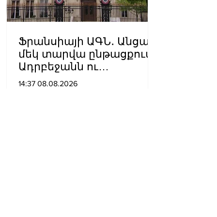
Ֆրանսիայի ԱԳՆ․ Անցած
մեկ տարվա ընթացքում
Ադրբեջանն ու
Հայաստանը
14:37 08.08.2026
խաղաղությունը
դարձրել են շոշափելի