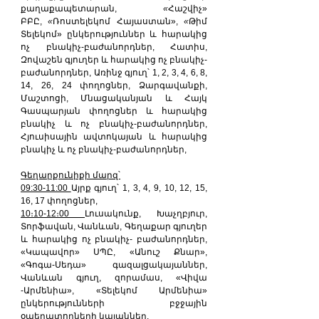
քաղաքապետարան, 
«
Հաշվիչ» 
ԲԲԸ, 
«
Ռոստելեկոմ Հայաստան», 
«
Թիմ 
Տելեկոմ» ընկերություններ և հարակից 
ոչ բնակիչ-բաժանորդներ, Հատիս, 
Զովաշեն գյուղեր և հարակից ոչ բնակիչ-
բաժանորդներ, Առինջ գյուղ՝ 1, 2, 3, 4, 6, 8, 
14, 26, 24 փողոցներ, Ձարգավանքի, 
Մաշտոցի, Մնացականյան և Հայկ 
Գասպարյան փողոցներ և հարակից 
բնակիչ և ոչ բնակիչ-բաժանորդներ, 
Հյուսիսային ավտոկայան և հարակից 
բնակիչ և ոչ բնակիչ-բաժանորդներ,
Գեղարքունիքի մարզ՝
09:30-11:00 
Այրք գյուղ՝ 1, 3, 4, 9, 10, 12, 15, 
16, 17 փողոցներ,
10։10-12։00 
Լուսակունք, Խաչղբյուր, 
Տորֆավան, Վանևան, Գեղաքար գյուղեր 
և հարակից ոչ բնակիչ- բաժանորդներ, 
«Կապավոր» ՍՊԸ, «Անուշ Քնար», 
«Գոգա-Սեդա» գազալցակայաններ, 
Վանևան գյուղ, զորամաս, «Վիվա 
-Արմենիա», «Տելեկոմ Արմենիա» 
ընկերությունների բջջային 
օպերատորների կայաններ,