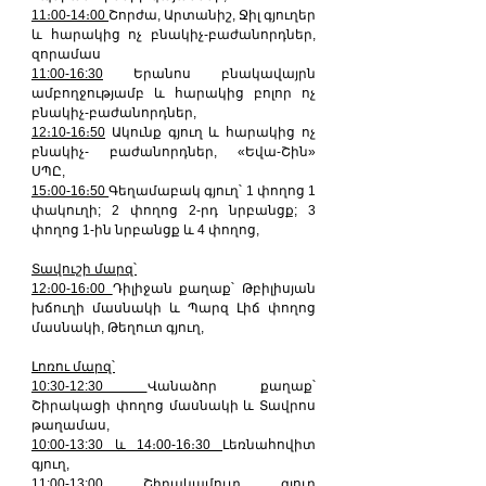
11։00-14։00 
Շորժա, Արտանիշ, Ջիլ գյուղեր 
և հարակից ոչ բնակիչ-բաժանորդներ, 
զորամաս
11:00-16:30
 Երանոս բնակավայրն 
ամբողջությամբ և հարակից բոլոր ոչ 
բնակիչ-բաժանորդներ,
12։10-16։50
 Ակունք գյուղ և հարակից ոչ 
բնակիչ- բաժանորդներ, «Եվա-Շին» 
ՍՊԸ,
15։00-16։50 
Գեղամաբակ գյուղ՝ 1 փողոց 1 
փակուղի; 2 փողոց 2-րդ նրբանցք; 3 
փողոց 1-ին նրբանցք և 4 փողոց,
Տավուշի մարզ՝
12։00-16։00 
Դիլիջան քաղաք՝ Թբիլիսյան 
խճուղի մասնակի և Պարզ Լիճ փողոց 
մասնակի, Թեղուտ գյուղ,
Լոռու մարզ՝
10:30-12:30 
Վանաձոր քաղաք՝ 
Շիրակացի փողոց մասնակի և Տավրոս 
թաղամաս,
10:00-13:30 և 14։00-16։30 
Լեռնահովիտ 
գյուղ,
11:00-13:00 
Շիրակամուտ գյուղ 