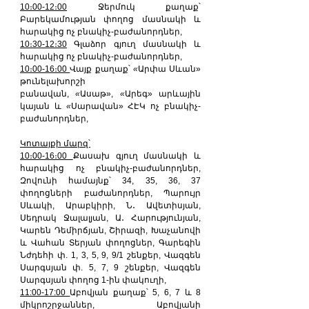
10։00-12։00
 Ջերմուկ քաղաք՝ 
Բարեկամության փողոց մասնակի և 
հարակից ոչ բնակիչ-բաժանորդներ,
10։30-12։30
 Գլաձոր գյուղ մասնակի և 
հարակից ոչ բնակիչ-բաժանորդներ,
10։00-16։00 
Վայք քաղաք՝ 
«
Արփա Սևան» 
թունելախորշի 
բանավան, 
«
Ասաթ», 
«
Արեգ» արևային 
կայան և 
«
Սարավան» ՀԷԿ ոչ բնակիչ-
բաժանորդներ,
Կոտայքի մարզ՝
10։00-16։00 
Քասախ գյուղ մասնակի և 
հարակից ոչ բնակիչ-բաժանորդներ, 
Զովունի համայնք՝ 34, 35, 36, 37 
փողոցների բաժանորդներ, Պարույր 
Սևակի, Արաբկիրի, Ն․ Ավետիսյան, 
Սեդրակ Ջալալյան, Ա․ Հարությունյան, 
Կարեն Դեմիրճյան, Շիրազի, Խաչանովի 
և Վահան Տերյան փողոցներ, Գարեգին 
Նժդեհի փ. 1, 3, 5, 9, 9/1 շենքեր, Վազգեն 
Սարգսյան փ. 5, 7, 9 շենքեր, Վազգեն 
Սարգսյան փողոց 1-ին փակուղի,
11:00-17:00 
Աբովյան քաղաք՝ 5, 6, 7 և 8 
միկրոշրջաններ, Աբովյանի 