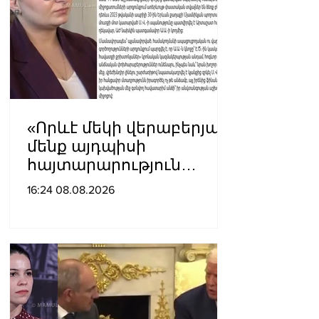
«Որևէ մեկի վերաբերյալ
մենք այդպիսի
հայտարարություն
չպետք է ունենանք»․
16:24 08.08.2026
Քրիստինե Վարդանյան