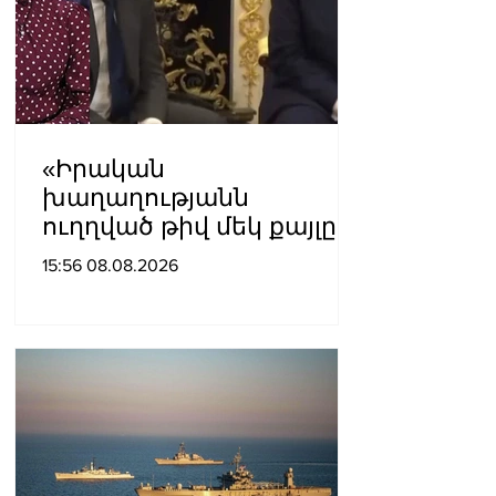
«Իրական
խաղաղությանն
ուղղված թիվ մեկ քայլը
պետք է լիներ մեր բոլոր
15:56 08.08.2026
գերիների ազատ
արձակումը»․ Տաթևիկ
Հայրապետյան