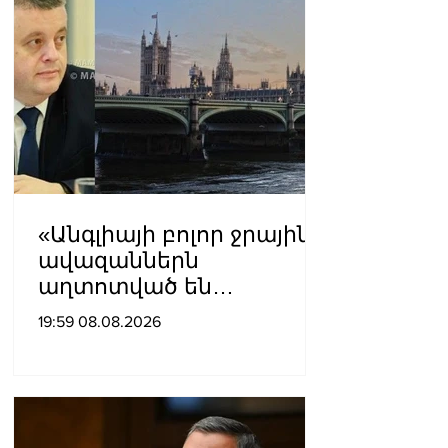
«Անգլիայի բոլոր ջրային
ավազաններն
աղտոտված են
թունավոր քիմիական
19:59 08.08.2026
նյութերով»․ Լևոն
Ազիզյան