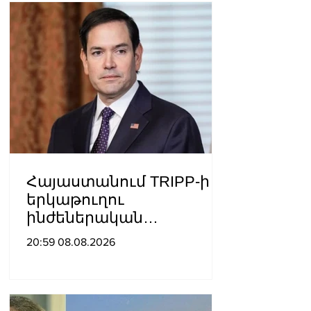
Հայաստանում TRIPP-ի
երկաթուղու
ինժեներական
ուսումնասիրություններ
20:59 08.08.2026
ն արդեն սկսվել են.
Ռուբիո