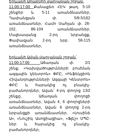
Երևանի Արաբկիր վարչական շրջան՝
11։00-17։00 
Քանաքեռ ՀԷԿ թաղ. 5-10 
շենքեր և 5-11 առանձնատներ, 
Ղափանցյան փ. 5/9-5/162 
առանձնատներ, Համո Սահյան փ. 26-
102, 86-104 առանձնատներ, 
Մալխասյանց 2-րդ նրբանցք, 
Փափազյան 2-րդ նրբ. 58-115 
առանձնատներ,
Երևանի Ավան վարչական շրջան՝
11:00-17:00 
Աճառյան փ. 2/1 
շենք, 
«
Կախվածությունների բուժման 
ազգային կենտրոն» ՓԲԸ, 
«
Ինֆեկցիոն 
Հիվանդությունների Ազգայի Կենտրոն» 
ՓԲԸ և հարակից ոչ բնակիչ-
բաժանորդներ, Ավան՝ 4-րդ փողոց 13/2 
շենքը, Աճառյան փողոցի 
առանձնատներ, Ավան 4, 6 փողոցների 
առանձնատներ, Ավան 6 փողոց 2-րդ 
նրբանցքի առանձնատներ, 
«
Լուսինե 
Ա», 
«
Նուշիկ Ասոցիացիա», 
«
Ֆլեշ» ՍՊԸ-
ներ և հարակից ոչ բնակիչ-
բաժանորդներ,