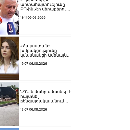
արտահայտությունը
ՔՊ-ին չէր վերաբերում,
ինձնից բիզնես
19:11 06.08.2026
խլnղներին էր
վերաբերում․ Սամվել
Կարապետյան
«Հայաստան»
խմբակցությունը
կմասնակցի Ամենայն
Հայոց Կաթողիկոսի
19:07 06.08.2026
դատավարությանը․
Աննա Գրիգորյան
ՆԳՆ-ն մանրամասներ է
հայտնել
բենզալցակայանում
տեղի ունեցած
18:07 06.08.2026
պայթյունից