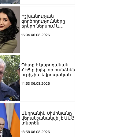
Մեծի պողոտա
խաչմերուկը
երթևեկության համար
Իշխանության
փակ է լինելու
գործողությունները
երկրի ներսում և
արտաքին ճակատում
15:04 06.08.2026
դրանց
բացակայությունը կամ
առնվազն, ոչ բավարար
լինելը, ամրապնդում են
խորքային
մտահոգությունները
Պետք է կարողանան
պետականության,
ՀԷՑ-ը խլել, որ հանձնեն
ազգային արժեքների և
ուրիշին. եվրոպական
արդարու
դատարաններում քայլ-
14:53 06.08.2026
քայլ գնում ենք առաջ.
Կարապետյան
Անդրանիկ Սիմոնյանը
վերանշանակվել է ԱԱԾ
տնօրեն
13:58 06.08.2026