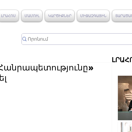
ԼՐԱՀՈՍ
ՄԱՄՈՒԼ
ԿԱՐԾԻՔՆԵՐ
ՄԻՋԱԶԳԱՅԻՆ
ՏԱՐԱԾԱ
ԼՐԱՀ
Հանրապետությունը»
ել