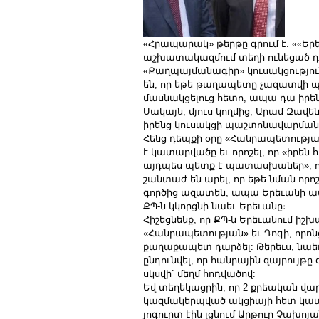
«Հրապարակ» թերթը գրում է. ««Եր
աշխատակազմում տեղի ունեցած դե
«Քաղպայմանագիր» կուսակցությունն
են, որ եթե թաղապետը չազատվի 
մասնակցելուց հետո, ապա դա իրենց
Սակայն, մյուս կողմից, Արամ Զավե
իրենց կուսակցի պաշտոնավարման
Հենց դեպքի օրը «Հանրապետությա
է կատարվածը եւ որոշել, որ «իրե
այդպես պետք է պատասխաներ», ու
շանտաժ են արել, որ եթե նման որ
գործից ազատեն, ապա Երեւանի ավ
ՔՊ-ն կկորցնի նաեւ Երեւանը։
Հիշեցնենք, որ ՔՊ-ն Երեւանում իշխ
«Հանրապետության» եւ Դոգի, որոնց
քաղաքապետ դարձել: Թերեւս, նաեւ
ընդունվել, որ հանրային զայրույթ
սկսվի` մեղմ հոդվածով:
Եվ տեղեկացրին, որ 2 քրեական վարո
կազմակերպված ակցիայի հետ կապ
յոգուրտ էին լցնում Արթուր Չախոյա