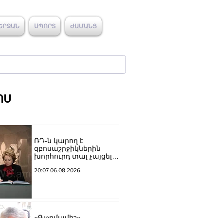
ՇՐՋԱՆ
ՍՊՈՐՏ
ԺԱՄԱՆՑ
ՈՍ
ՌԴ-ն կարող է
զբոսաշրջիկներին
խորհուրդ տալ չայցելել
Հայաստան՝
20:07 06.08.2026
ռուսաստանցիների
ձերբակալությունների
պատճառով.
Մատվիենկո
«Գյnրմամիշ»