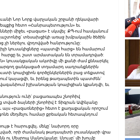
եւանի Նոր Նորք վարչական շրջանի ղեկավարի 
պքից հետո «Հանրապետություն» եւ 
երի միջեւ «բազառ» է սկսվել: ՔՊ-ում հասկանում 
պաշտոնից` տեսախցիկի առաջ խմբակային ծեծին 
 չի ներելու վրդովված հանրությունը:
նիչի կուսակիցները «պատվի հարց» են համարում 
 հարցը եւ շատ արմատական են տրամադրված: 
ն» կուսակցական ակտիվը մի քանի ժամ քննարկել 
ն հարգող ցանկացած տղամարդ սադրանքներին 
ստի կոալիցիոն գործընկերներին բաց տեքստով 
ոշում կայացվի, եւ իրենց թաղապետին պատժեն` 
ագանիում իշխանության կոալիցիան կքանդվի, եւ 
անություն ունի՝ բացառապես շնորհիվ 
 տված ձայների շնորհիվ է Տիգրան Ավինյանը 
 այս «բազառներից» հետո է քաղաքական որոշում 
ը գոնե մեղմելու համար քրեական հետապնդում 
ւյթ է հարուցվել․ մեկը՝ նախորդ օրը 
ված, որի ժամանակ թաղապետի լուսանկարի վրա 
նն ու Մեսրոպ Մանուկյանը: Մյուսը՝ մի խումբ 