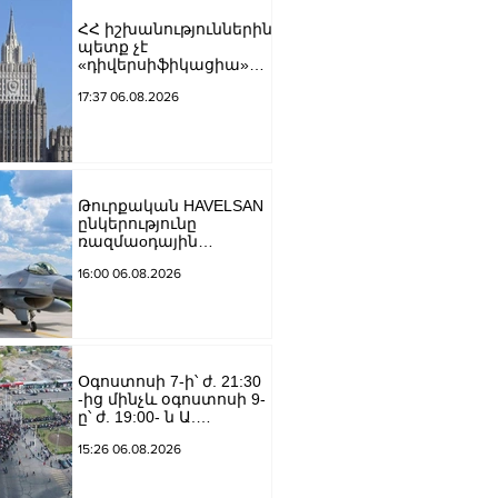
ՀՀ իշխանություններին
պետք չէ
«դիվերսիֆիկացիա»
բառի ետևում թաքցնել
17:37 06.08.2026
շրջադարձը դեպի ՌԴ-
ին թշնամաբար
տրամադրված ԵՄ․ ՌԴ
ԱԳՆ
Թուրքական HAVELSAN
ընկերությունը
ռազմաoդային
գործողությունների
16:00 06.08.2026
կառավարման
համակարգ է
փոխանցել
Ադրբեջանին
Օգոստոսի 7-ի՝ ժ. 21:30
-ից մինչև օգոստոսի 9-
ը՝ ժ. 19:00- ն Ա.
Խանջյան փողոցի
15:26 06.08.2026
Մանկավարժական
համալսարանին հարող
ուղետարը մինչև Տ.