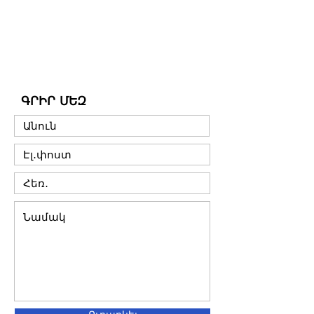
ԳՐԻՐ ՄԵԶ