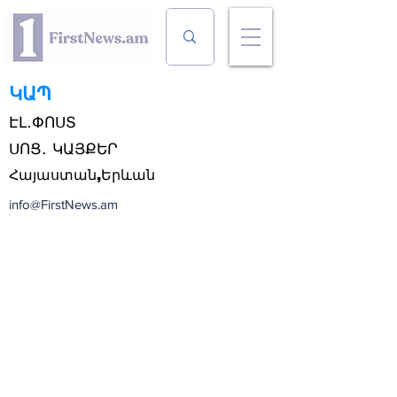
ԿԱՊ
ԷԼ․ՓՈՍՏ
ՍՈՑ․ ԿԱՅՔԵՐ
Հայաստան,Երևան
info@
FirstNews.am