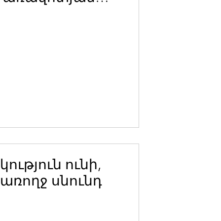
ակարդակի
հետ.
ուն
ություն ունի,
նառողջ սնունդ