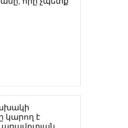
ասը, որը չպետք
ախակի
 կարող է
լ առավոտյան