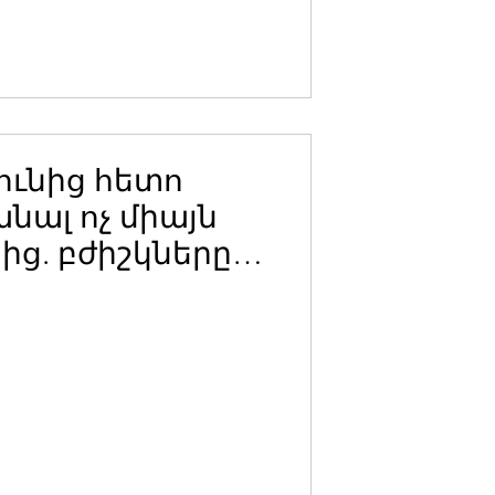
ունից հետո
անալ ոչ միայն
ից. բժիշկները
ե որ
րին է պետք
ն դարձնել