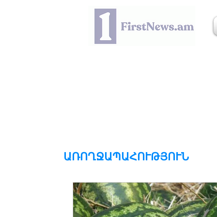
ԱՌՈՂՋԱՊԱՀՈՒԹՅՈՒՆ