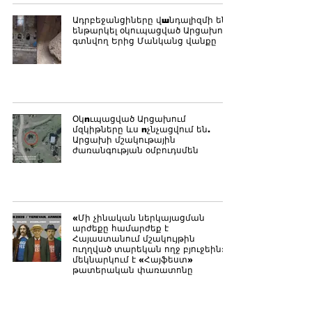
Ադրբեջանցիները վшնդալիզմի են
ենթարկել օկուպացված Արցախում
գտնվող Երից Մանկանց վանքը
Օկnւպացված Արցախում
մզկիթները ևս nչնչացվում են.
Արցախի մշակութային
ժառանգության օմբուդսմեն
«Մի չինական ներկայացման
արժեքը համարժեք է
Հայաստանում մշակույթին
ուղղված տարեկան ողջ բյուջեին».
մեկնարկում է «Հայֆեստ»
թատերական փառատոնը