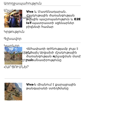
Առողջապահություն
Մշակույթ
Viva և Մատենադարան․
մշակութային ժառանգության
Իրադարձային
թվային պաշտպանություն և E2E
IoT-պատրաստի սցենարներ
Մամուլ
բիզնեսի համար
Կրթություն
Գլխավոր
Կարևոր
Վեհափառի օրհնությամբ լույս է
ՄԻՋԱԶԳԱՅԻՆ
ընծայել Արցախի մշակութային
ժառանգության nչնչացման մասին
Տարածաշրջան
ուսումնասիրությունը
ՀԱՐՑՈՒՄՆԵՐ
Viva-ն միանում է քարայրային
թանգարանի ստեղծմանը