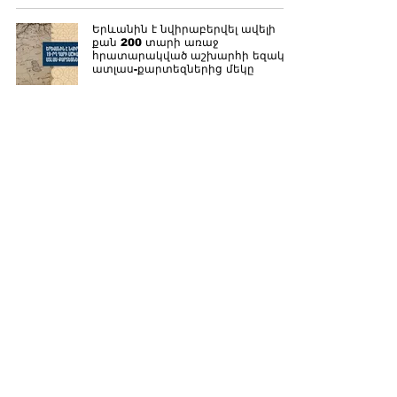
Երևանին է նվիրաբերվել ավելի
քան 200 տարի առաջ
հրատարակված աշխարհի եզակի
ատլաս-քարտեզներից մեկը
Կամիլ Կլոդելի հազվագյուտ
քանդակը Ֆրանսիայի աճուրդում
վաճառվել է 3,7 մլն եվրոյով
«Եվրատեսիլ 2025». Հայաստանը
կներկայացնի Պարգը