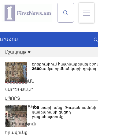
ԼՐԱՀՈՍ
Մշակույթ
Լրահոս
Էրեբունիում հայտնաբերվել է շուրջ
2600-ամյա որմնանկարի դրվագ
ԼՈՒՐԵՐ
ՔԱՂԱՔԱԿԱՆ
ԿԱՐԾԻՔՆԵՐ
ՍՊՈՐՏ
ԺԱՄԱՆՑԱՅԻՆ
100 տարի անց՝ Թութանհամոնի
դամբարանի ցնցող
Տելեգրամ
բացահայտումը
Տնտեսություն
Իրավունք