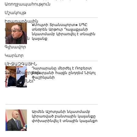
Առողջապահություն
Մշակույթ
Իրադարձային
«Մուլտի Տրանսպորտ» ՍՊԸ
Մամուլ
տնօրեն Արթուր Դալլաքյանի
նկատմամբ կիրառվել է տնային
Կրթություն
կալանք
Գլխավոր
Կարևոր
ՄԻՋԱԶԳԱՅԻՆ
Դատարանը մերժել է Ռոբերտ
Տարածաշրջան
Քոչարյանի հայցն ընդդեմ Նիկոլ
Փաշինյանի
ՀԱՐՑՈՒՄՆԵՐ
Արմեն Աշոտյանի նկատմամբ
կիրառված բանտային կալանքը
փոխարինվել է տնային կալանքով