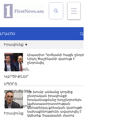
ԼՐԱՀՈՍ
Իրավունք
Լրահոս
Լիպարիտ Դրմեյանի հայցն ընդդեմ
Նիկոլ Փաշինյանի վարույթ է
ԼՈՒՐԵՐ
ընդունվել
ՔԱՂԱՔԱԿԱՆ
ԿԱՐԾԻՔՆԵՐ
ՍՊՈՐՏ
ԺԱՄԱՆՑԱՅԻՆ
Մի խումբ անձանց կողմից
ընտրական իրավունքի
Տելեգրամ
իրականացմանը խոչընդոտելու
նախապատրաստության
Տնտեսություն
վերաբերյալ քրեական վարույթի
նախաքննությունն ավարտվել է՝
Իրավունք
Ավետիք Չալաբյանի մասով